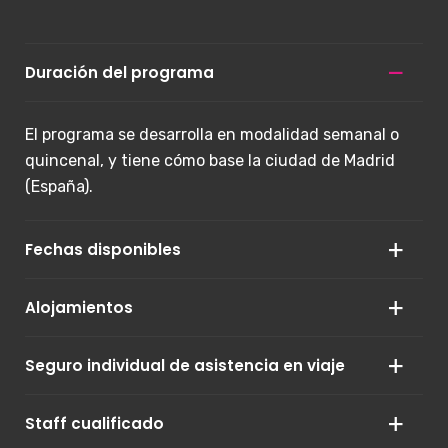
Duración del programa
El programa se desarrolla en modalidad semanal o
quincenal, y tiene cómo base la ciudad de Madrid
(España).
Fechas disponibles
Alojamientos
09 diciembre – 21 diciembre 2025. Experience
(Entrenamientos)
Seguro individual de asistencia en viaje
Los participantes de nuestros eventos y programas
10 enero – 17 enero 2026. Experience
se alojan en habitaciones perfectamente
(Pretemporadas)
acondicionadas en hoteles de 3 y 4 estrellas con las
Staff cualificado
Con nuestra aseguradora oficial, Grupo Intermundial,
10 enero – 24 enero 2026. Experience
mejores y más completas instalaciones en régimen